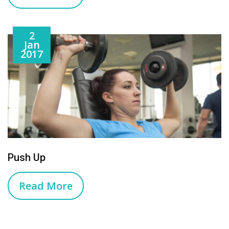
2
Jan
2017
Push Up
Read More